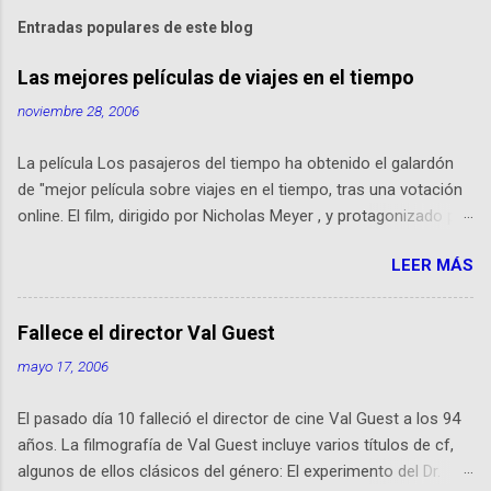
m
Entradas populares de este blog
e
n
Las mejores películas de viajes en el tiempo
t
noviembre 28, 2006
a
La película Los pasajeros del tiempo ha obtenido el galardón
r
de "mejor película sobre viajes en el tiempo, tras una votación
i
online. El film, dirigido por Nicholas Meyer , y protagonizado por
o
Malcom McDowell , es aquel en que H.G. Wells , tras inventar la
s
LEER MÁS
máquina del tiempo, debe viajar al futuro para detener a Jack el
destripador , que ha usado su invento. La lista se completa
con: 2º Star Trek IV ; 3º la trilogía de Regreso al futuro ; 4º El
Fallece el director Val Guest
tiempo en sus manos ; 5º 12 monos ; 6º El planeta de los
mayo 17, 2006
simios ; 7º El ejército de las tinieblas ; 8º El final de la cuenta
atras ; 9º Las alucinantes aventuras de Billy y Ted ; 10º En
El pasado día 10 falleció el director de cine Val Guest a los 94
algún lugar del tiempo . (Fuente: ANI)
años. La filmografía de Val Guest incluye varios títulos de cf,
algunos de ellos clásicos del género: El experimento del Dr.